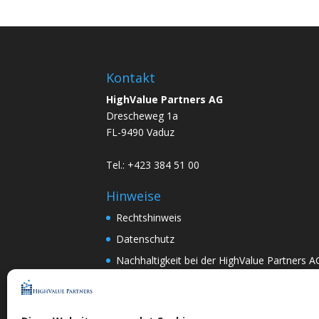
Kontakt
HighValue Partners AG
Drescheweg 1a
FL-9490 Vaduz
Tel.: +423 384 51 00
Hinweise
Rechtshinweis
Datenschutz
Nachhaltigkeit bei der HighValue Partners A
Mitwirkungspolitik
ENGLISH
–
DEUTSCH
Nach Art.367k PRG:
DEUTSCH