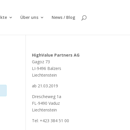
kte
Über uns
News / Blog
HighValue Partners AG
Gagoz 73
LI-9496 Balzers
Liechtenstein
ab 21.03.2019
Drescheweg 1a
FL-9490 Vaduz
Liechtenstein
Tel: +423 384 51 00