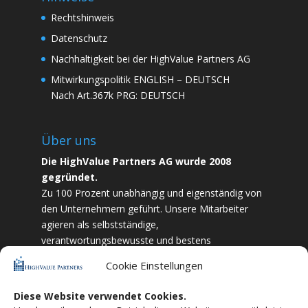
Rechtshinweis
Datenschutz
Nachhaltigkeit bei der HighValue Partners AG
Mitwirkungspolitik
ENGLISH
–
DEUTSCH
Nach Art.367k PRG:
DEUTSCH
Über uns
Die HighValue Partners AG wurde 2008
gegründet.
Zu 100 Prozent unabhängig und eigenständig von
den Unternehmern geführt. Unsere Mitarbeiter
agieren als selbstständige,
verantwortungsbewusste und bestens
ausgebildete Finanzfachkräfte. Durch Vertrauen
Cookie Einstellungen
und Zielstrebigkeit sind wir bestrebt das
bestmögliche für unsere Kunden zu liefern.
Diese Website verwendet Cookies.