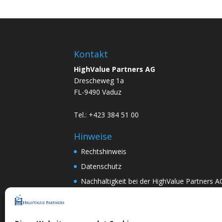
Kontakt
HighValue Partners AG
Drescheweg 1a
FL-9490 Vaduz
Tel.: +423 384 51 00
Hinweise
Rechtshinweis
Datenschutz
Nachhaltigkeit bei der HighValue Partners A
Mitwirkungspolitik
ENGLISH
–
DEUTSCH
Nach Art.367k PRG:
DEUTSCH