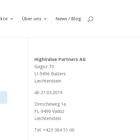
kte
Über uns
News / Blog
HighValue Partners AG
Gagoz 73
LI-9496 Balzers
Liechtenstein
ab 21.03.2019
Drescheweg 1a
FL-9490 Vaduz
Liechtenstein
Tel: +423 384 51 00