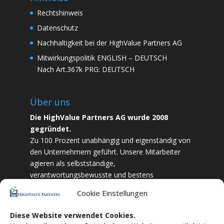
Rechtshinweis
Datenschutz
Nachhaltigkeit bei der HighValue Partners AG
Mitwirkungspolitik
ENGLISH
–
DEUTSCH
Nach Art.367k PRG:
DEUTSCH
Über uns
Die HighValue Partners AG wurde 2008
gegründet.
Zu 100 Prozent unabhängig und eigenständig von
den Unternehmern geführt. Unsere Mitarbeiter
agieren als selbstständige,
verantwortungsbewusste und bestens
ausgebildete Finanzfachkräfte. Durch Vertrauen
Cookie Einstellungen
und Zielstrebigkeit sind wir bestrebt das
bestmögliche für unsere Kunden zu liefern.
Diese Website verwendet Cookies.