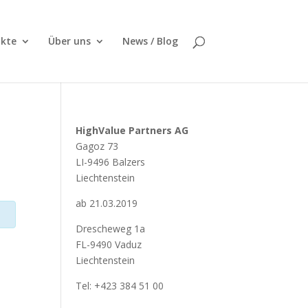
kte
Über uns
News / Blog
HighValue Partners AG
Gagoz 73
LI-9496 Balzers
Liechtenstein
ab 21.03.2019
Drescheweg 1a
FL-9490 Vaduz
Liechtenstein
Tel: +423 384 51 00