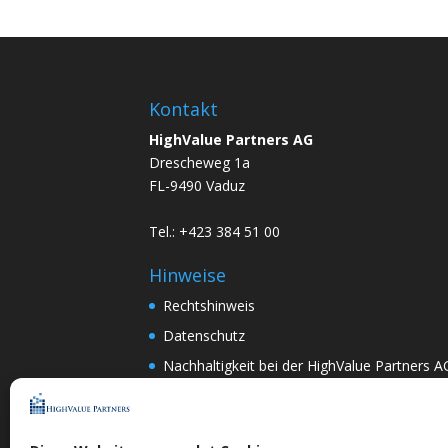
Kontakt
HighValue Partners AG
Drescheweg 1a
FL-9490 Vaduz
Tel.: +423 384 51 00
Hinweise
Rechtshinweis
Datenschutz
Nachhaltigkeit bei der HighValue Partners A
Mitwirkungspolitik
ENGLISH
–
DEUTSCH
Nach Art.367k PRG:
DEUTSCH