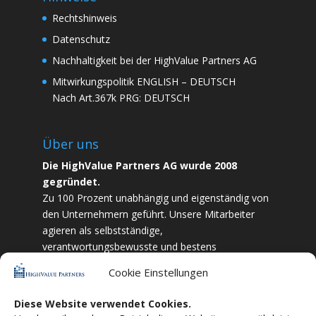
Rechtshinweis
Datenschutz
Nachhaltigkeit bei der HighValue Partners AG
Mitwirkungspolitik
ENGLISH
–
DEUTSCH
Nach Art.367k PRG:
DEUTSCH
Über uns
Die HighValue Partners AG wurde 2008
gegründet.
Zu 100 Prozent unabhängig und eigenständig von
den Unternehmern geführt. Unsere Mitarbeiter
agieren als selbstständige,
verantwortungsbewusste und bestens
ausgebildete Finanzfachkräfte. Durch Vertrauen
Cookie Einstellungen
und Zielstrebigkeit sind wir bestrebt das
bestmögliche für unsere Kunden zu liefern.
Diese Website verwendet Cookies.