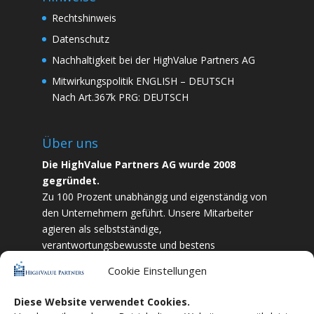
Rechtshinweis
Datenschutz
Nachhaltigkeit bei der HighValue Partners AG
Mitwirkungspolitik
ENGLISH
–
DEUTSCH
Nach Art.367k PRG:
DEUTSCH
Über uns
Die HighValue Partners AG wurde 2008
gegründet.
Zu 100 Prozent unabhängig und eigenständig von
den Unternehmern geführt. Unsere Mitarbeiter
agieren als selbstständige,
verantwortungsbewusste und bestens
ausgebildete Finanzfachkräfte. Durch Vertrauen
Cookie Einstellungen
und Zielstrebigkeit sind wir bestrebt das
bestmögliche für unsere Kunden zu liefern.
Diese Website verwendet Cookies.