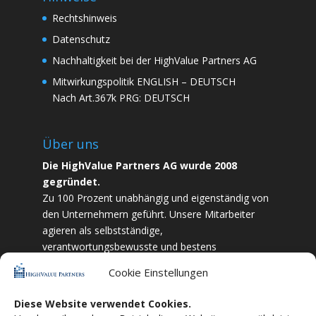
Rechtshinweis
Datenschutz
Nachhaltigkeit bei der HighValue Partners AG
Mitwirkungspolitik
ENGLISH
–
DEUTSCH
Nach Art.367k PRG:
DEUTSCH
Über uns
Die HighValue Partners AG wurde 2008
gegründet.
Zu 100 Prozent unabhängig und eigenständig von
den Unternehmern geführt. Unsere Mitarbeiter
agieren als selbstständige,
verantwortungsbewusste und bestens
ausgebildete Finanzfachkräfte. Durch Vertrauen
Cookie Einstellungen
und Zielstrebigkeit sind wir bestrebt das
bestmögliche für unsere Kunden zu liefern.
Diese Website verwendet Cookies.