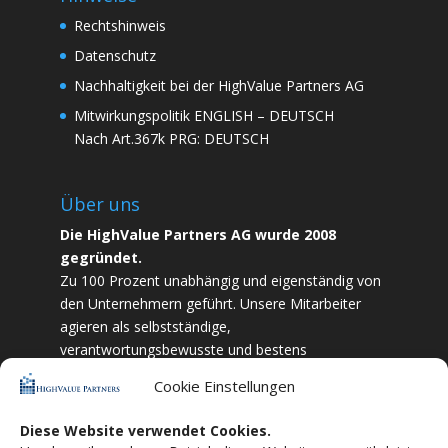
Rechtshinweis
Datenschutz
Nachhaltigkeit bei der HighValue Partners AG
Mitwirkungspolitik
ENGLISH
–
DEUTSCH
Nach Art.367k PRG:
DEUTSCH
Über uns
Die HighValue Partners AG wurde 2008
gegründet.
Zu 100 Prozent unabhängig und eigenständig von
den Unternehmern geführt. Unsere Mitarbeiter
agieren als selbstständige,
verantwortungsbewusste und bestens
ausgebildete Finanzfachkräfte. Durch Vertrauen
Cookie Einstellungen
und Zielstrebigkeit sind wir bestrebt das
bestmögliche für unsere Kunden zu liefern.
Diese Website verwendet Cookies.