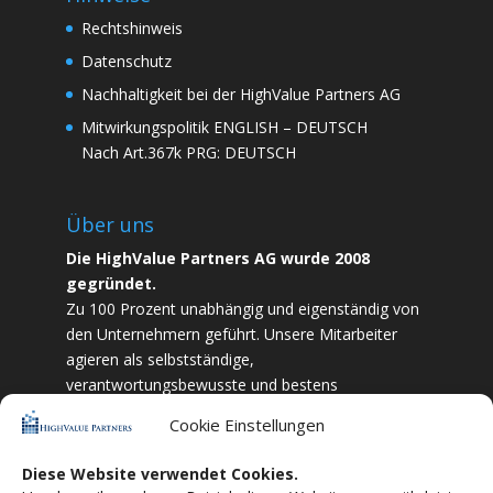
Rechtshinweis
Datenschutz
Nachhaltigkeit bei der HighValue Partners AG
Mitwirkungspolitik
ENGLISH
–
DEUTSCH
Nach Art.367k PRG:
DEUTSCH
Über uns
Die HighValue Partners AG wurde 2008
gegründet.
Zu 100 Prozent unabhängig und eigenständig von
den Unternehmern geführt. Unsere Mitarbeiter
agieren als selbstständige,
verantwortungsbewusste und bestens
ausgebildete Finanzfachkräfte. Durch Vertrauen
Cookie Einstellungen
und Zielstrebigkeit sind wir bestrebt das
bestmögliche für unsere Kunden zu liefern.
Diese Website verwendet Cookies.