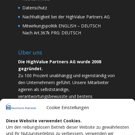
Datenschutz
Nachhaltigkeit bei der HighValue Partners AG
Mitwirkungspolitik
ENGLISH
–
DEUTSCH
Nach Art.367k PRG:
DEUTSCH
Über uns
Die HighValue Partners AG wurde 2008
gegründet.
Zu 100 Prozent unabhängig und eigenständig von
den Unternehmern geführt. Unsere Mitarbeiter
agieren als selbstständige,
verantwortungsbewusste und bestens
ausgebildete Finanzfachkräfte. Durch Vertrauen
Cookie Einstellungen
und Zielstrebigkeit sind wir bestrebt das
bestmögliche für unsere Kunden zu liefern.
Diese Website verwendet Cookies.
Um den reibungslosen Betrieb dieser Website zu gewährleisten
HighValue Partners ist Mitglied vom:
VuVL –
und Ihr Nutzungserlebnis zu verbessern, verwenden wir