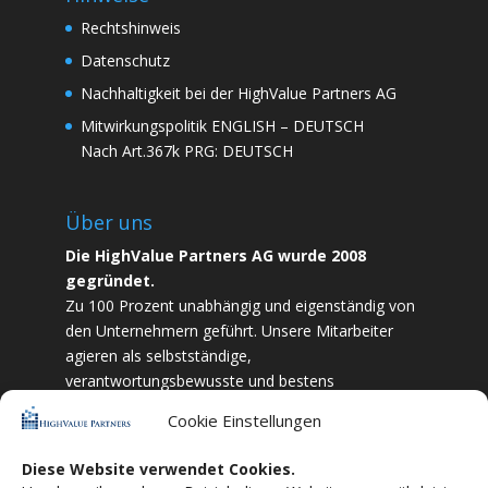
Rechtshinweis
Datenschutz
Nachhaltigkeit bei der HighValue Partners AG
Mitwirkungspolitik
ENGLISH
–
DEUTSCH
Nach Art.367k PRG:
DEUTSCH
Über uns
Die HighValue Partners AG wurde 2008
gegründet.
Zu 100 Prozent unabhängig und eigenständig von
den Unternehmern geführt. Unsere Mitarbeiter
agieren als selbstständige,
verantwortungsbewusste und bestens
ausgebildete Finanzfachkräfte. Durch Vertrauen
Cookie Einstellungen
und Zielstrebigkeit sind wir bestrebt das
bestmögliche für unsere Kunden zu liefern.
Diese Website verwendet Cookies.