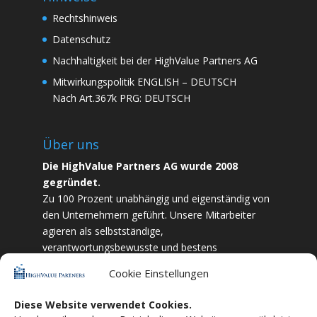
Rechtshinweis
Datenschutz
Nachhaltigkeit bei der HighValue Partners AG
Mitwirkungspolitik
ENGLISH
–
DEUTSCH
Nach Art.367k PRG:
DEUTSCH
Über uns
Die HighValue Partners AG wurde 2008
gegründet.
Zu 100 Prozent unabhängig und eigenständig von
den Unternehmern geführt. Unsere Mitarbeiter
agieren als selbstständige,
verantwortungsbewusste und bestens
ausgebildete Finanzfachkräfte. Durch Vertrauen
Cookie Einstellungen
und Zielstrebigkeit sind wir bestrebt das
bestmögliche für unsere Kunden zu liefern.
Diese Website verwendet Cookies.