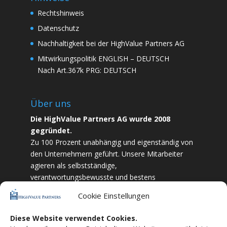
Rechtshinweis
Datenschutz
Nachhaltigkeit bei der HighValue Partners AG
Mitwirkungspolitik
ENGLISH
–
DEUTSCH
Nach Art.367k PRG:
DEUTSCH
Über uns
Die HighValue Partners AG wurde 2008
gegründet.
Zu 100 Prozent unabhängig und eigenständig von
den Unternehmern geführt. Unsere Mitarbeiter
agieren als selbstständige,
verantwortungsbewusste und bestens
ausgebildete Finanzfachkräfte. Durch Vertrauen
Cookie Einstellungen
und Zielstrebigkeit sind wir bestrebt das
bestmögliche für unsere Kunden zu liefern.
Diese Website verwendet Cookies.