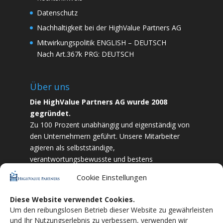
Datenschutz
Nachhaltigkeit bei der HighValue Partners AG
Mitwirkungspolitik
ENGLISH
–
DEUTSCH
Nach Art.367k PRG:
DEUTSCH
Über uns
Die HighValue Partners AG wurde 2008
gegründet.
Zu 100 Prozent unabhängig und eigenständig von
den Unternehmern geführt. Unsere Mitarbeiter
agieren als selbstständige,
verantwortungsbewusste und bestens
ausgebildete Finanzfachkräfte. Durch Vertrauen
Cookie Einstellungen
und Zielstrebigkeit sind wir bestrebt das
bestmögliche für unsere Kunden zu liefern.
Diese Website verwendet Cookies.
Um den reibungslosen Betrieb dieser Website zu gewährleisten
HighValue Partners ist Mitglied vom:
VuVL –
und Ihr Nutzungserlebnis zu verbessern, verwenden wir