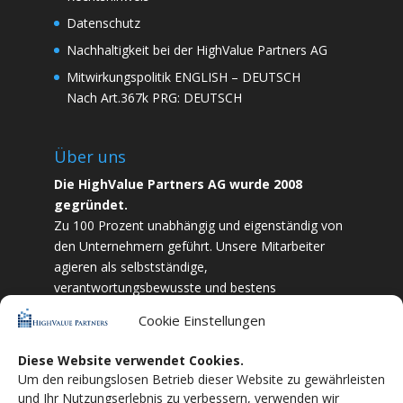
Datenschutz
Nachhaltigkeit bei der HighValue Partners AG
Mitwirkungspolitik
ENGLISH
–
DEUTSCH
Nach Art.367k PRG:
DEUTSCH
Über uns
Die HighValue Partners AG wurde 2008
gegründet.
Zu 100 Prozent unabhängig und eigenständig von
den Unternehmern geführt. Unsere Mitarbeiter
agieren als selbstständige,
verantwortungsbewusste und bestens
ausgebildete Finanzfachkräfte. Durch Vertrauen
Cookie Einstellungen
und Zielstrebigkeit sind wir bestrebt das
bestmögliche für unsere Kunden zu liefern.
Diese Website verwendet Cookies.
Um den reibungslosen Betrieb dieser Website zu gewährleisten
HighValue Partners ist Mitglied vom:
VuVL –
und Ihr Nutzungserlebnis zu verbessern, verwenden wir