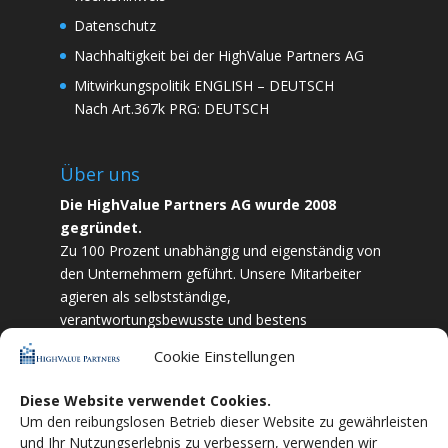
Datenschutz
Nachhaltigkeit bei der HighValue Partners AG
Mitwirkungspolitik
ENGLISH
–
DEUTSCH
Nach Art.367k PRG:
DEUTSCH
Über uns
Die HighValue Partners AG wurde 2008
gegründet.
Zu 100 Prozent unabhängig und eigenständig von
den Unternehmern geführt. Unsere Mitarbeiter
agieren als selbstständige,
verantwortungsbewusste und bestens
ausgebildete Finanzfachkräfte. Durch Vertrauen
Cookie Einstellungen
und Zielstrebigkeit sind wir bestrebt das
bestmögliche für unsere Kunden zu liefern.
Diese Website verwendet Cookies.
Um den reibungslosen Betrieb dieser Website zu gewährleisten
HighValue Partners ist Mitglied vom:
VuVL –
und Ihr Nutzungserlebnis zu verbessern, verwenden wir