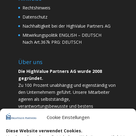
Rechtshinweis
Datenschutz
Nachhaltigkeit bei der HighValue Partners AG
Mitwirkungspolitik
ENGLISH
–
DEUTSCH
Nach Art.367k PRG:
DEUTSCH
Über uns
Die HighValue Partners AG wurde 2008
gegründet.
Zu 100 Prozent unabhängig und eigenständig von
den Unternehmern geführt. Unsere Mitarbeiter
agieren als selbstständige,
verantwortungsbewusste und bestens
ausgebildete Finanzfachkräfte. Durch Vertrauen
Cookie Einstellungen
und Zielstrebigkeit sind wir bestrebt das
bestmögliche für unsere Kunden zu liefern.
Diese Website verwendet Cookies.