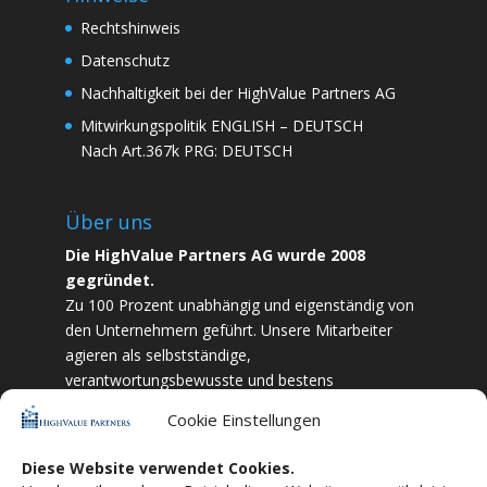
Rechtshinweis
Datenschutz
Nachhaltigkeit bei der HighValue Partners AG
Mitwirkungspolitik
ENGLISH
–
DEUTSCH
Nach Art.367k PRG:
DEUTSCH
Über uns
Die HighValue Partners AG wurde 2008
gegründet.
Zu 100 Prozent unabhängig und eigenständig von
den Unternehmern geführt. Unsere Mitarbeiter
agieren als selbstständige,
verantwortungsbewusste und bestens
ausgebildete Finanzfachkräfte. Durch Vertrauen
Cookie Einstellungen
und Zielstrebigkeit sind wir bestrebt das
bestmögliche für unsere Kunden zu liefern.
Diese Website verwendet Cookies.