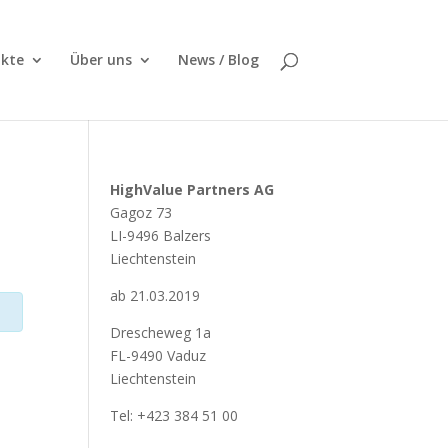
kte
Über uns
News / Blog
HighValue Partners AG
Gagoz 73
LI-9496 Balzers
Liechtenstein
ab 21.03.2019
Drescheweg 1a
FL-9490 Vaduz
Liechtenstein
Tel: +423 384 51 00