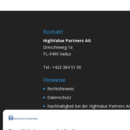
Kontakt
HighValue Partners AG
Drescheweg 1a
FL-9490 Vaduz
Tel.: +423 384 51 00
Hinweise
Rechtshinweis
Datenschutz
Nachhaltigkeit bei der HighValue Partners A
Mitwirkungspolitik
ENGLISH
–
DEUTSCH
Nach Art.367k PRG:
DEUTSCH