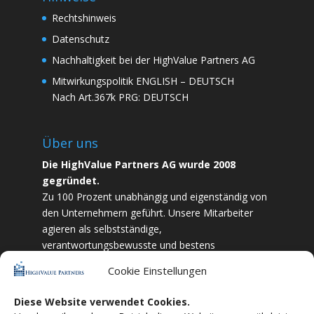
Rechtshinweis
Datenschutz
Nachhaltigkeit bei der HighValue Partners AG
Mitwirkungspolitik
ENGLISH
–
DEUTSCH
Nach Art.367k PRG:
DEUTSCH
Über uns
Die HighValue Partners AG wurde 2008
gegründet.
Zu 100 Prozent unabhängig und eigenständig von
den Unternehmern geführt. Unsere Mitarbeiter
agieren als selbstständige,
verantwortungsbewusste und bestens
ausgebildete Finanzfachkräfte. Durch Vertrauen
Cookie Einstellungen
und Zielstrebigkeit sind wir bestrebt das
bestmögliche für unsere Kunden zu liefern.
Diese Website verwendet Cookies.