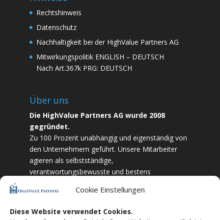
Rechtshinweis
Datenschutz
Nachhaltigkeit bei der HighValue Partners AG
Mitwirkungspolitik
ENGLISH
–
DEUTSCH
Nach Art.367k PRG:
DEUTSCH
Über uns
Die HighValue Partners AG wurde 2008
gegründet.
Zu 100 Prozent unabhängig und eigenständig von
den Unternehmern geführt. Unsere Mitarbeiter
agieren als selbstständige,
verantwortungsbewusste und bestens
ausgebildete Finanzfachkräfte. Durch Vertrauen
Cookie Einstellungen
und Zielstrebigkeit sind wir bestrebt das
bestmögliche für unsere Kunden zu liefern.
Diese Website verwendet Cookies.