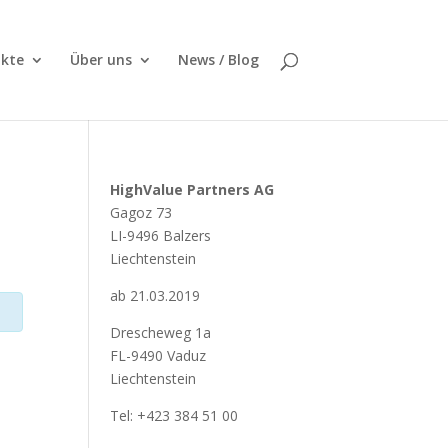
kte
Über uns
News / Blog
HighValue Partners AG
Gagoz 73
LI-9496 Balzers
Liechtenstein
ab 21.03.2019
Drescheweg 1a
FL-9490 Vaduz
Liechtenstein
Tel: +423 384 51 00