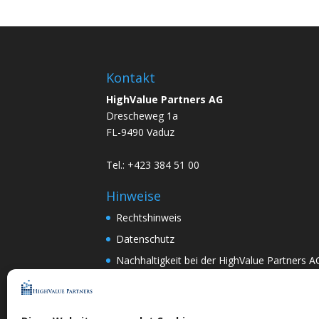
Kontakt
HighValue Partners AG
Drescheweg 1a
FL-9490 Vaduz
Tel.: +423 384 51 00
Hinweise
Rechtshinweis
Datenschutz
Nachhaltigkeit bei der HighValue Partners A
Mitwirkungspolitik
ENGLISH
–
DEUTSCH
Nach Art.367k PRG:
DEUTSCH