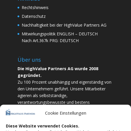
Rechtshinweis
Datenschutz
Nachhaltigkeit bei der HighValue Partners AG
Mitwirkungspolitik
ENGLISH
–
DEUTSCH
Nach Art.367k PRG:
DEUTSCH
Über uns
Die HighValue Partners AG wurde 2008
gegründet.
Zu 100 Prozent unabhängig und eigenständig von
den Unternehmern geführt. Unsere Mitarbeiter
agieren als selbstständige,
verantwortungsbewusste und bestens
ausgebildete Finanzfachkräfte. Durch Vertrauen
Cookie Einstellungen
und Zielstrebigkeit sind wir bestrebt das
bestmögliche für unsere Kunden zu liefern.
Diese Website verwendet Cookies.