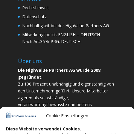
Rechtshinweis
Datenschutz
Nachhaltigkeit bei der HighValue Partners AG
Mitwirkungspolitik
ENGLISH
–
DEUTSCH
Nach Art.367k PRG:
DEUTSCH
Über uns
Die HighValue Partners AG wurde 2008
gegründet.
Zu 100 Prozent unabhängig und eigenständig von
den Unternehmern geführt. Unsere Mitarbeiter
agieren als selbstständige,
verantwortungsbewusste und bestens
ausgebildete Finanzfachkräfte. Durch Vertrauen
Cookie Einstellungen
und Zielstrebigkeit sind wir bestrebt das
bestmögliche für unsere Kunden zu liefern.
Diese Website verwendet Cookies.