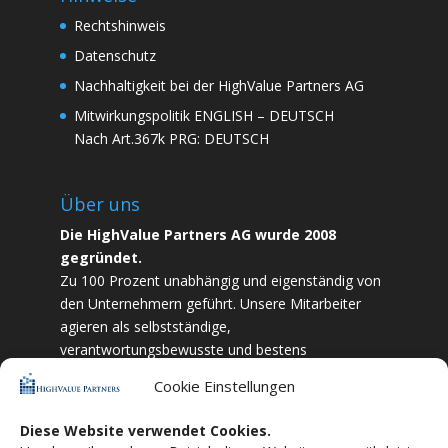
Rechtshinweis
Datenschutz
Nachhaltigkeit bei der HighValue Partners AG
Mitwirkungspolitik
ENGLISH
–
DEUTSCH
Nach Art.367k PRG:
DEUTSCH
Über uns
Die HighValue Partners AG wurde 2008
gegründet.
Zu 100 Prozent unabhängig und eigenständig von
den Unternehmern geführt. Unsere Mitarbeiter
agieren als selbstständige,
verantwortungsbewusste und bestens
ausgebildete Finanzfachkräfte. Durch Vertrauen
Cookie Einstellungen
und Zielstrebigkeit sind wir bestrebt das
bestmögliche für unsere Kunden zu liefern.
Diese Website verwendet Cookies.