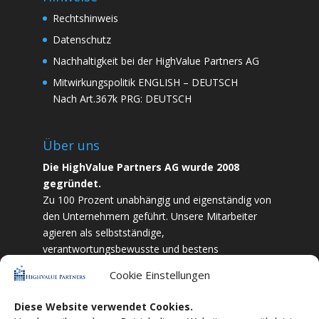
Rechtshinweis
Datenschutz
Nachhaltigkeit bei der HighValue Partners AG
Mitwirkungspolitik
ENGLISH
–
DEUTSCH
Nach Art.367k PRG:
DEUTSCH
Über uns
Die HighValue Partners AG wurde 2008
gegründet.
Zu 100 Prozent unabhängig und eigenständig von
den Unternehmern geführt. Unsere Mitarbeiter
agieren als selbstständige,
verantwortungsbewusste und bestens
ausgebildete Finanzfachkräfte. Durch Vertrauen
Cookie Einstellungen
und Zielstrebigkeit sind wir bestrebt das
bestmögliche für unsere Kunden zu liefern.
Diese Website verwendet Cookies.