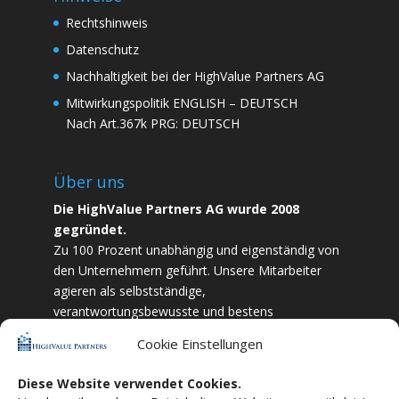
Rechtshinweis
Datenschutz
Nachhaltigkeit bei der HighValue Partners AG
Mitwirkungspolitik
ENGLISH
–
DEUTSCH
Nach Art.367k PRG:
DEUTSCH
Über uns
Die HighValue Partners AG wurde 2008
gegründet.
Zu 100 Prozent unabhängig und eigenständig von
den Unternehmern geführt. Unsere Mitarbeiter
agieren als selbstständige,
verantwortungsbewusste und bestens
ausgebildete Finanzfachkräfte. Durch Vertrauen
Cookie Einstellungen
und Zielstrebigkeit sind wir bestrebt das
bestmögliche für unsere Kunden zu liefern.
Diese Website verwendet Cookies.