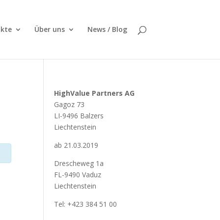
kte
Über uns
News / Blog
HighValue Partners AG
Gagoz 73
LI-9496 Balzers
Liechtenstein
ab 21.03.2019
Drescheweg 1a
FL-9490 Vaduz
Liechtenstein
Tel: +423 384 51 00