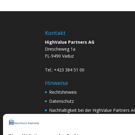
Kontakt
HighValue Partners AG
Drescheweg 1a
FL-9490 Vaduz
Tel.: +423 384 51 00
Hinweise
Rechtshinweis
Datenschutz
Nachhaltigkeit bei der HighValue Partners A
Mitwirkungspolitik
ENGLISH
–
DEUTSCH
Nach Art.367k PRG:
DEUTSCH