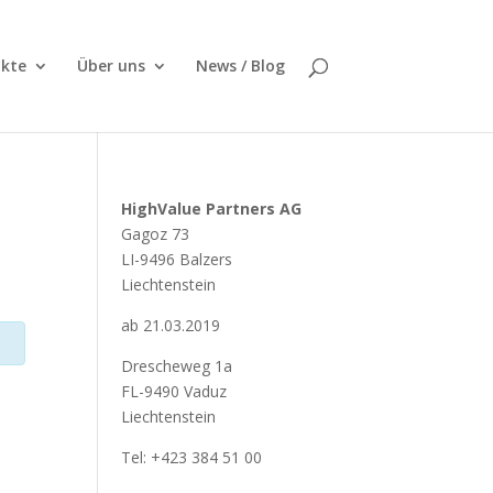
kte
Über uns
News / Blog
HighValue Partners AG
Gagoz 73
LI-9496 Balzers
Liechtenstein
ab 21.03.2019
Drescheweg 1a
FL-9490 Vaduz
Liechtenstein
Tel: +423 384 51 00