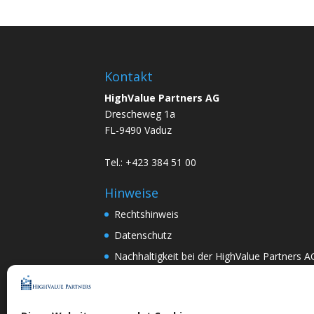
Kontakt
HighValue Partners AG
Drescheweg 1a
FL-9490 Vaduz
Tel.: +423 384 51 00
Hinweise
Rechtshinweis
Datenschutz
Nachhaltigkeit bei der HighValue Partners A
Mitwirkungspolitik
ENGLISH
–
DEUTSCH
Nach Art.367k PRG:
DEUTSCH